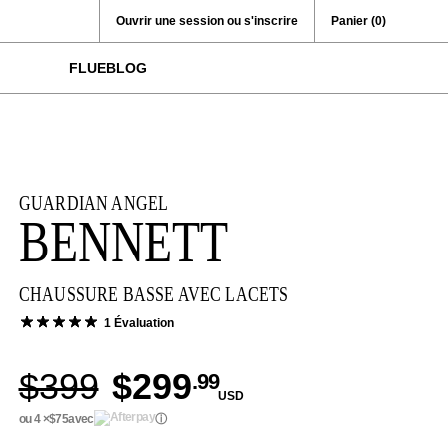
Ouvrir une session ou s'inscrire
Panier
(0)
FLUEBLOG
GUARDIAN ANGEL
BENNETT
CHAUSSURE BASSE AVEC LACETS
1 Évaluation
$399
$299
.99
USD
ou 4 ×
$75
avec
ⓘ