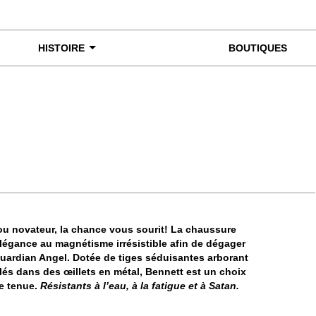
HISTOIRE
BOUTIQUES
miner de plus près
 ou novateur, la chance vous sourit! La chaussure
élégance au magnétisme irrésistible afin de dégager
Guardian Angel. Dotée de tiges séduisantes arborant
lés dans des œillets en métal, Bennett est un choix
re tenue.
Résistants à l’eau, à la fatigue et à Satan.