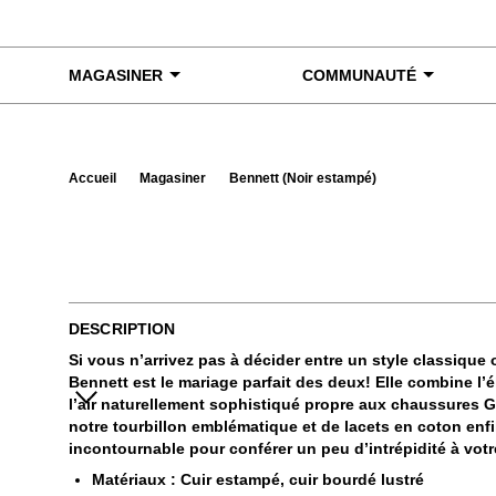
Skip to content
MAGASINER
COMMUNAUTÉ
Accueil
Magasiner
Bennett (Noir estampé)
Exa
DESCRIPTION
Si vous n’arrivez pas à décider entre un style classique
Bennett est le mariage parfait des deux! Elle combine l’
l’air naturellement sophistiqué propre aux chaussures 
notre tourbillon emblématique et de lacets en coton enfi
incontournable pour conférer un peu d’intrépidité à vot
Matériaux : Cuir estampé, cuir bourdé lustré