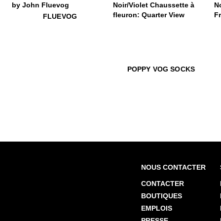
$50
Fluevog
FLUEVOG
$22
Poppy Vog Socks
$10
Po
$22
Pop
POPPY VOG SOCKS
NOUS CONTACTER
CONTACTER
BOUTIQUES
EMPLOIS
PRESSE