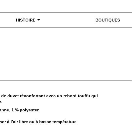
HISTOIRE
BOUTIQUES
miner de plus près
de duvet réconfortant avec un rebord touffu qui
e.
anne, 1 % polyester
her à l’air libre ou à basse température