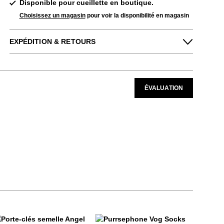
Disponible pour cueillette en boutique.
Choisissez un magasin
pour voir la disponibilité en magasin
EXPÉDITION & RETOURS
Profitez des retours gratuits pour toutes les
commandes aux États-Unis.
Nous pouvons échanger ou rembourser les
ÉVALUATION
chaussures à plein prix qui n'ont pas été
portées dans les 14 jours suivant leur
achat.
EN SAVOIR PLUS