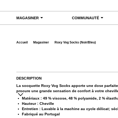
Skip to content
MAGASINER
COMMUNAUTÉ
Accueil
Magasiner
Roxy Vog Socks (Noir/Bleu)
Exa
DESCRIPTION
La socquette Roxy Vog Socks apporte une dose parfaite 
procure une grande sensation de confort à votre chevill
Matériaux : 49 % viscose, 48 % polyamide, 2 % élasth
Hauteur : Cheville
Entretien : Lavable à la machine au cycle délicat; séc
Fabriqué au Portugal