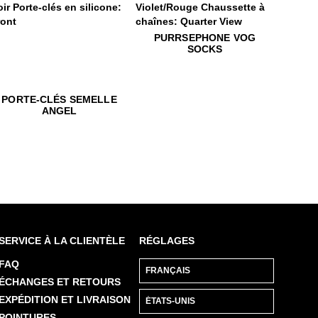
rte-clés semelle Angel
$22
Purrsephone Vog Socks
PURRSEPHONE VOG
SOCKS
py Vog Socks
$22
$10
Poppy Vog Socks
Porte-clés semelle Angel
$22
$10
Poppy Vog 
Porte-clés
PORTE-CLÉS SEMELLE
ANGEL
SERVICE À LA CLIENTÈLE
RÉGLAGES
FAQ
ÉCHANGES ET RETOURS
EXPÉDITION ET LIVRAISON
POINTURES