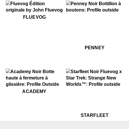
$50
Fluevog
$499
Penney
FLUEVOG
$499
Pe
PENNEY
$699
Academy
$499
Starfleet
ACADEMY
$499
St
STARFLEET