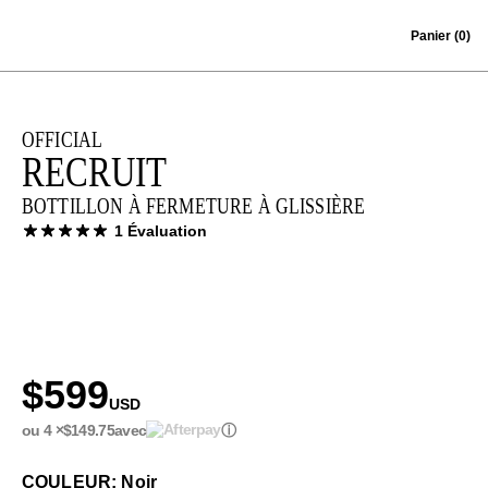
Skip to content
Panier
(0)
OFFICIAL
RECRUIT
BOTTILLON À FERMETURE À GLISSIÈRE
1 Évaluation
$599
USD
ou 4 ×
$149.75
avec
ⓘ
COULEUR: Noir