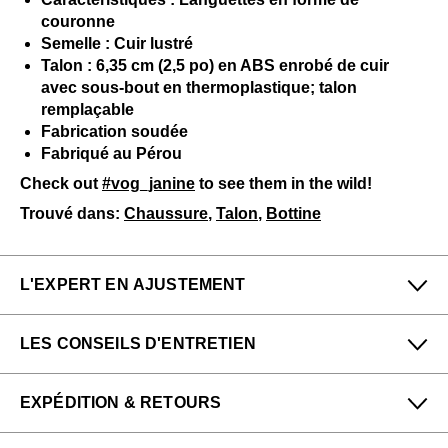
couronne
Semelle : Cuir lustré
Talon : 6,35 cm (2,5 po) en ABS enrobé de cuir
avec sous-bout en thermoplastique; talon
remplaçable
Fabrication soudée
Fabriqué au Pérou
Check out
#vog_janine
to see them in the wild!
Trouvé dans:
Chaussure
,
Talon
,
Bottine
L'EXPERT EN AJUSTEMENT
Petit
Grand
LES CONSEILS D'ENTRETIEN
Étroit
Large
Pour me donner longue et belle vie, veuillez utiliser ce
EXPÉDITION & RETOURS
qui suit
régulièrement
:
Denny & Felicia de notre boutique San Francisco
(Haight) dit :
Toutes les protections en aérosol
Profitez des retours gratuits pour toutes les