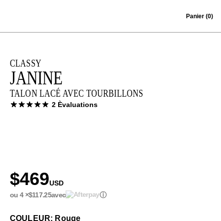
Skip to content
Panier
(0)
CLASSY
JANINE
TALON LACÉ AVEC TOURBILLONS
2 Èvaluations
$469
USD
ou 4 ×
$117.25
avec
ⓘ
COULEUR: Rouge