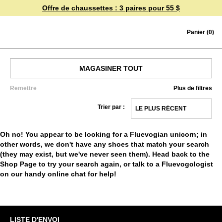
Offre de chaussettes :
3 paires pour 55 $
Skip to content
Panier
(0)
MAGASINER TOUT
Remettre
Plus de filtres
HOMMES
Trier par :
FEMMES
Oh no! You appear to be looking for a Fluevogian unicorn; in
other words, we don't have any shoes that match your search
VENTE
(they may exist, but we've never seen them). Head back to the
Shop Page
to try your search again, or talk to a Fluevogologist
ACCESSOIRES
on our handy online chat for help!
CHÈQUES-CADEAUX
LISTE D'ENVOI