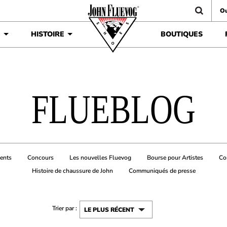
Ou
É
HISTOIRE
BOUTIQUES
FLUEBLOG
ents
Concours
Les nouvelles Fluevog
Bourse pour Artistes
Co
Histoire de chaussure de John
Communiqués de presse
Trier par :