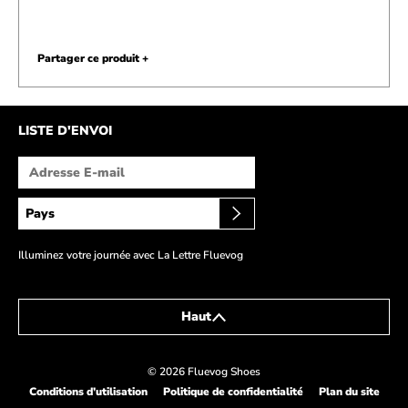
Partager ce produit +
LISTE D'ENVOI
Illuminez votre journée avec La Lettre Fluevog
Haut
RETOUR AU FLUEBLOG
© 2026 Fluevog Shoes
Conditions d’utilisation
Politique de confidentialité
Plan du site