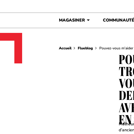
Skip to content
MAGASINER
COMMUNAUT
Accueil
Flueblog
Pouvez-vous m’aider 
PO
TR
VO
DE
AV
EN
Malheur
d’ancie