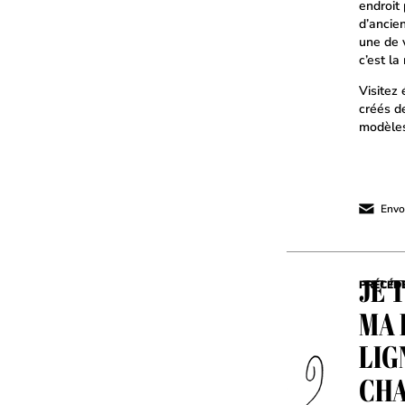
endroit
d’ancie
une de 
c’est la
Visitez
créés d
modèles
Envoy
JE 
PRÉCÉD
MA 
LIG
CHA