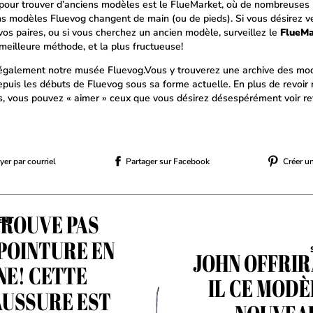
 pour trouver d’anciens modèles est le FlueMarket, où de nombreuses 
ns modèles Fluevog changent de main (ou de pieds). Si vous désirez v
vos paires, ou si vous cherchez un ancien modèle, surveillez le
FlueMa
 meilleure méthode, et la plus fructueuse!
 également notre musée Fluevog.Vous y trouverez une archive des mo
epuis les débuts de Fluevog sous sa forme actuelle. En plus de revoir
, vous pouvez « aimer » ceux que vous désirez désespérément voir rev
er par courriel
Partager sur Facebook
Créer u
TROUVE PAS
ENT
POINTURE EN
JOHN OFFRIR
NE! CETTE
IL CE MODÈ
USSURE EST