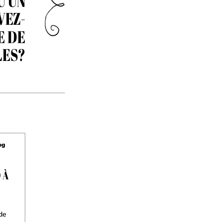
U UN
VEZ-
E DE
LES?
og
 À
de