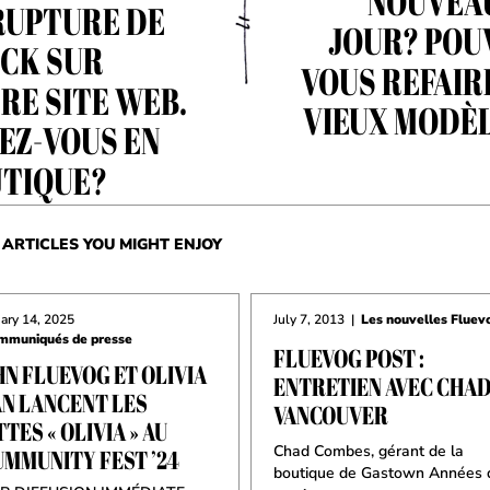
NOUVEA
RUPTURE DE
JOUR? POU
CK SUR
VOUS REFAIR
RE SITE WEB.
VIEUX MODÈ
VEZ-VOUS EN
TIQUE?
ARTICLES YOU MIGHT ENJOY
ary 14, 2025
July 7, 2013
|
Les nouvelles Fluev
mmuniqués de presse
FLUEVOG POST :
N FLUEVOG ET OLIVIA
ENTRETIEN AVEC CHAD
AN LANCENT LES
VANCOUVER
TES « OLIVIA » AU
Chad Combes, gérant de la
UMMUNITY FEST ’24
boutique de Gastown Années 