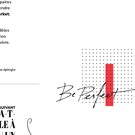
paires
endre
rket
;
dèles
 nos
ivre.
ne épingle
SUIVANT
A-T-
LE À