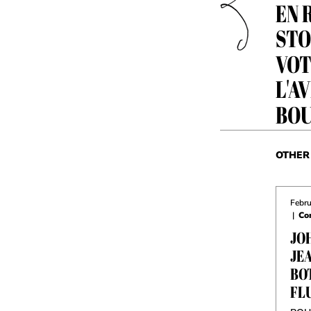
EN 
STO
VOT
L'A
BOU
OTHER 
Febru
|
Co
JOH
JE
BOT
FL