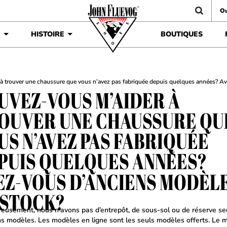
Ou
É
HISTOIRE
BOUTIQUES
à trouver une chaussure que vous n’avez pas fabriquée depuis quelques années? A
UVEZ-VOUS M’AIDER À
OUVER UNE CHAUSSURE QU
US N’AVEZ PAS FABRIQUÉE
PUIS QUELQUES ANNÉES?
EZ-VOUS D’ANCIENS MODÈL
 STOCK?
eusement, nous n’avons pas d’entrepôt, de sous-sol ou de réserve se
ns modèles. Les modèles en ligne sont les seuls modèles offerts. Le m