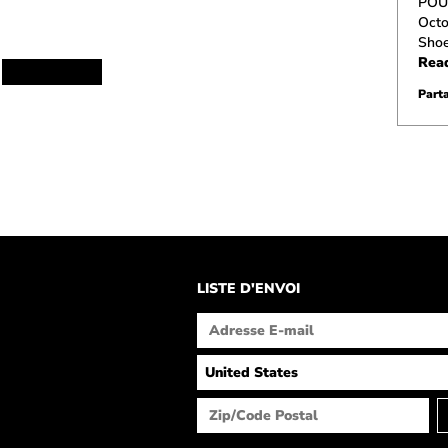
POU
Octo
Shoe
Rea
Parta
LISTE D'ENVOI