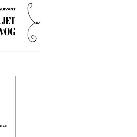
SUIVANT
UJET
EVOG
arce