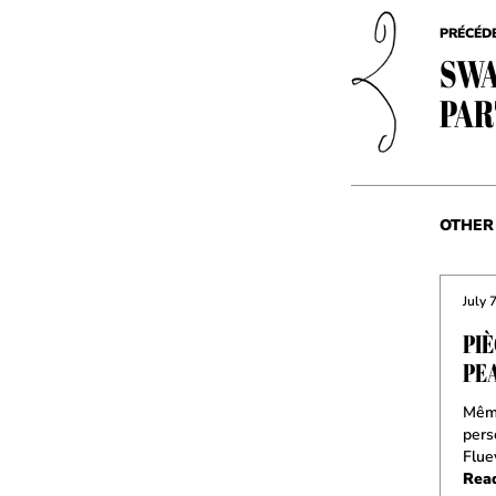
PRÉCÉD
SWA
PAR
OTHER 
July 
PIÈ
PE
Même
pers
Flue
Rea