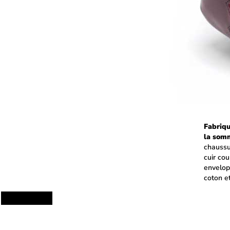
Fabriqu
la som
chaussu
cuir cou
envelop
coton e