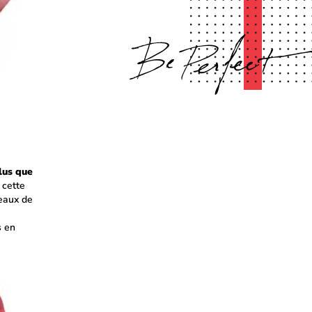
lus que
 cette
eaux de
s en