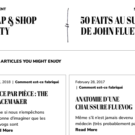
ENT
P & SHOP
50 FAITS AU S
TY
DE JOHN FLU
ARTICLES YOU MIGHT ENJOY
7, 2018
|
Comment est-ce fabriqué
February 28, 2017
|
Comment est-ce fabriqué
CE PAR PIÈCE : THE
ANATOMIE D’UNE
ACEMAKER
CHAUSSURE FLUEVOG
 si nous n’empêchons
Même s’il n’est jamais devenu
onne d’imaginer que les
médecin (très probablement p
vogs sont
Read More
d More