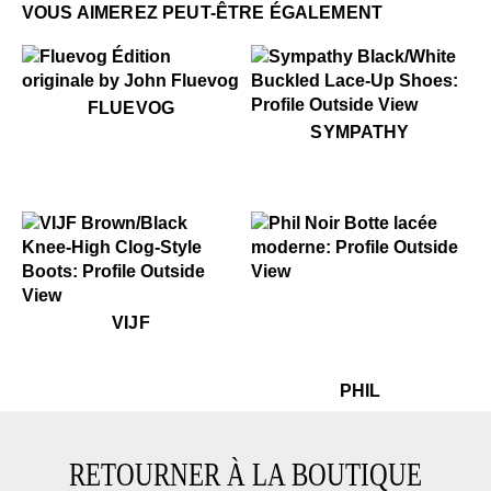
VOUS AIMEREZ PEUT-ÊTRE ÉGALEMENT
$50
Fluevog
FLUEVOG
$349
Sympathy
SYMPATHY
$499
Phil
$699
VIJF
VIJF
$499
Ph
PHIL
RETOURNER À LA BOUTIQUE