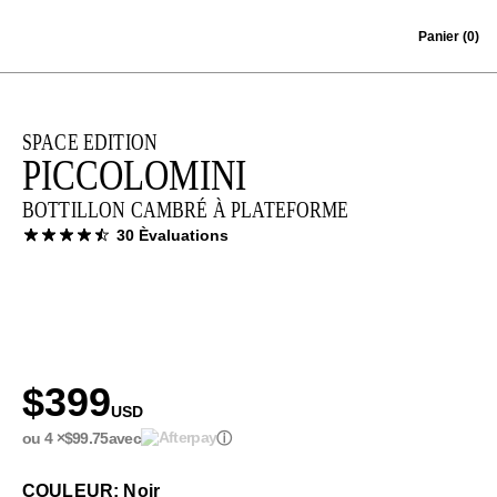
Skip to content
Panier
(0)
SPACE EDITION
PICCOLOMINI
BOTTILLON CAMBRÉ À PLATEFORME
30 Èvaluations
$399
USD
ou 4 ×
$99.75
avec
ⓘ
COULEUR: Noir