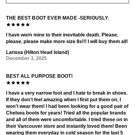
Sources de chaleur
EN SAVOIR PLUS
Consultez notre page
Entretien
pour obtenir des
THE BEST BOOT EVER MADE -SERIOUSLY.
informations générales sur l'entretien.
I have worn mine to their inevitable death. Please,
please, please make more size 8s!!! I will buy them all!
Larissa (Hilton Head Island)
December 3, 2025
BEST ALL PURPOSE BOOT!
I have a very narrow foot and I hate to break in shoes.
If they don't feel amazing when I first put them on, I
won't wear them! I had been looking for a good pair of
Chelsea boots for years! Tried all the popular brands
and all of them were uncomfortable. I tried these on in
their Vancouver store and instantly loved them! Been
wearing them everyday in cold season for the last 5