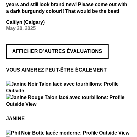
years and still look brand new! Please come out with
a dark burgundy colour!! That would be the best!
Caitlyn (Calgary)
May 20, 2025
AFFICHER D'AUTRES ÈVALUATIONS
VOUS AIMEREZ PEUT-ÊTRE ÉGALEMENT
$4
Janine
$4
Janine
JANINE
$4