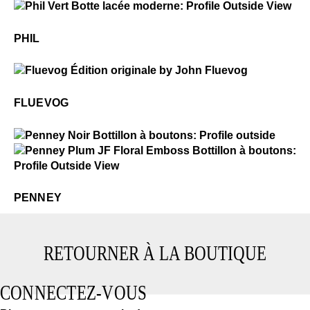
Phil
$49
Phil
PHIL
$50
Fluevog
FLUEVOG
$499
Penney
$4
Penney
PENNEY
RETOURNER À LA BOUTIQUE
CONNECTEZ-VOUS