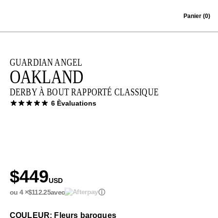
Skip to content
Panier
(0)
GUARDIAN ANGEL
OAKLAND
DERBY À BOUT RAPPORTÉ CLASSIQUE
6 Èvaluations
$449
USD
ou 4 ×
$112.25
avec
ⓘ
COULEUR: Fleurs baroques