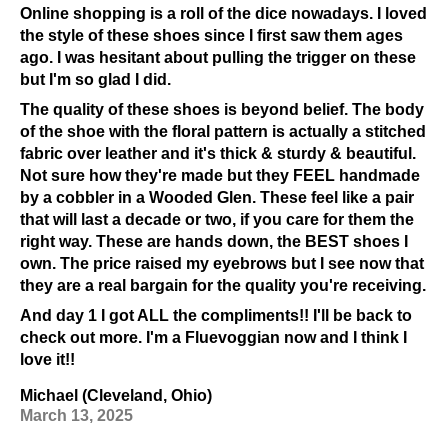
Online shopping is a roll of the dice nowadays. I loved
Liquides
the style of these shoes since I first saw them ages
Matériaux foncés ou avec beaucoup de motifs
ago. I was hesitant about pulling the trigger on these
Alcool et autres solvants
but I'm so glad I did.
Exposition prolongée aux rayons UV
The quality of these shoes is beyond belief. The body
Consultez notre page
Entretien
pour obtenir des
of the shoe with the floral pattern is actually a stitched
informations générales sur l'entretien.
fabric over leather and it's thick & sturdy & beautiful.
Not sure how they're made but they FEEL handmade
by a cobbler in a Wooded Glen. These feel like a pair
that will last a decade or two, if you care for them the
right way. These are hands down, the BEST shoes I
own. The price raised my eyebrows but I see now that
they are a real bargain for the quality you're receiving.
And day 1 I got ALL the compliments!! I'll be back to
check out more. I'm a Fluevoggian now and I think I
love it!!
Michael (Cleveland, Ohio)
March 13, 2025