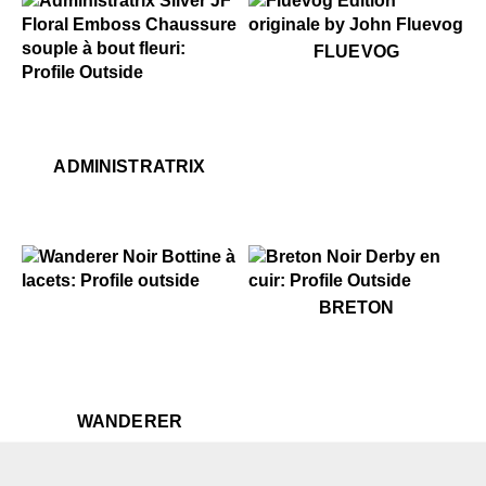
$50
Fluevog
FLUEVOG
.99
49
$299
Administratrix
$449
Administratrix
ADMINISTRATRIX
$449
Wanderer
$349
Breton
BRETON
$449
Wanderer
WANDERER