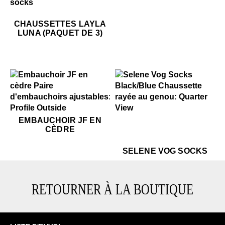
$50
Chaussettes Layla Luna (paquet de 3)
$50
Chaussettes Layla Luna (paqu
CHAUSSETTES LAYLA
LUNA (PAQUET DE 3)
$59
Embauchoir JF en cèdre
$39
Selene Vog Socks
EMBAUCHOIR JF EN
CÈDRE
$39
Se
SELENE VOG SOCKS
RETOURNER À LA BOUTIQUE