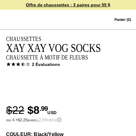
Offre de chaussettes :
3 paires pour 55 $
Skip to content
Panier
(0)
CHAUSSETTES
XAY XAY VOG SOCKS
CHAUSSETTE À MOTIF DE FLEURS
2 Èvaluations
$22
$8
.99
USD
ou 4 ×
$2.25
avec
ⓘ
COULEUR: Black/Yellow