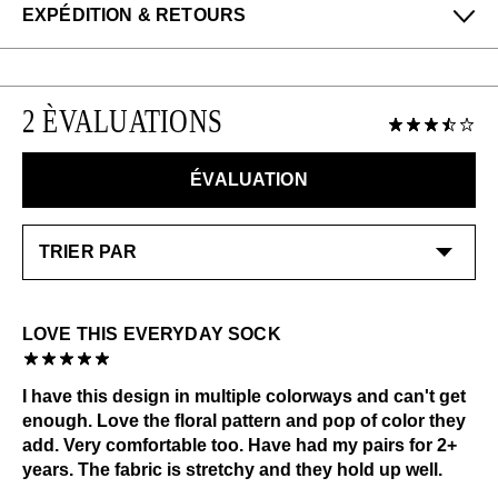
EXPÉDITION & RETOURS
Profitez des retours gratuits pour toutes les
commandes aux États-Unis.
2 ÈVALUATIONS
Veuillez noter que les articles en solde et en
liquidation peuvent uniquement être échangés ou
retournés contre un crédit en boutique. Les échanges
ÉVALUATION
ou les retours sont possibles uniquement pour les
articles neufs dans les 14 jours suivant la date de
réception de l’achat.
EN SAVOIR PLUS
LOVE THIS EVERYDAY SOCK
I have this design in multiple colorways and can't get
enough. Love the floral pattern and pop of color they
add. Very comfortable too. Have had my pairs for 2+
years. The fabric is stretchy and they hold up well.