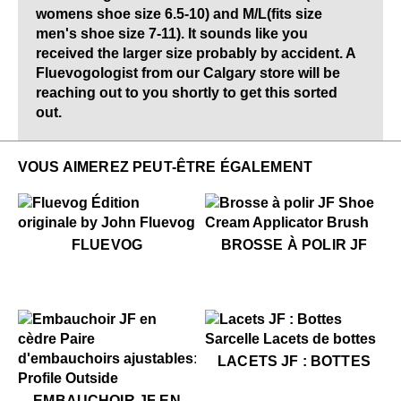
womens shoe size 6.5-10) and M/L(fits size
men's shoe size 7-11). It sounds like you
received the larger size probably by accident. A
Fluevogologist from our Calgary store will be
reaching out to you shortly to get this sorted
out.
VOUS AIMEREZ PEUT-ÊTRE ÉGALEMENT
$50
Fluevog
$12
Brosse à polir JF
FLUEVOG
BROSSE À POLIR JF
$5
Lacets JF : Bottes
LACETS JF : BOTTES
$49
Embauchoir JF en cèdre
EMBAUCHOIR JF EN