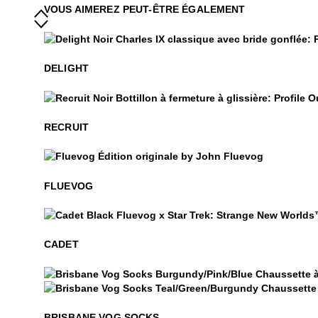
VOUS AIMEREZ PEUT-ÊTRE ÉGALEMENT
Delight
DELIGHT
Recruit
RECRUIT
$50
Fluevog
FLUEVOG
Cadet
CADET
Brisbane Vog Socks
Brisbane Vog Socks
BRISBANE VOG SOCKS