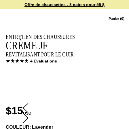
Offre de chaussettes :
3 paires pour 55 $
Skip to content
Panier
(0)
ENTRETIEN DES CHAUSSURES
CRÈME JF
REVITALISANT POUR LE CUIR
4 Èvaluations
$15
USD
COULEUR: Lavender