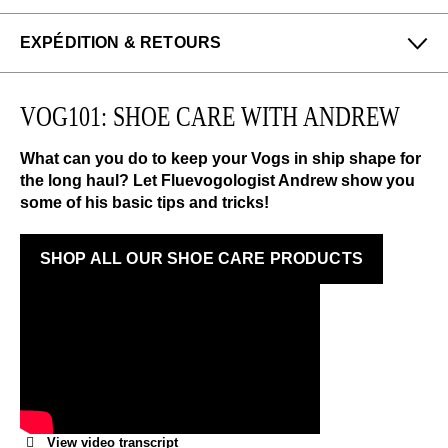
EXPÉDITION & RETOURS
Profitez des retours gratuits pour toutes les
commandes aux États-Unis.
VOG101: SHOE CARE WITH ANDREW
Nous pouvons échanger ou rembourser les
chaussures à plein prix qui n'ont pas été portées
What can you do to keep your Vogs in ship shape for
dans les 14 jours suivant leur achat.
the long haul? Let Fluevogologist Andrew show you
some of his basic tips and tricks!
EN SAVOIR PLUS
SHOP ALL OUR SHOE CARE PRODUCTS
View video transcript