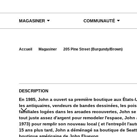
Skip to content
MAGASINER
COMMUNAUTÉ
Accueil
Magasiner
205 Pine Street (Burgundy/Brown)
Exa
DESCRIPTION
En 1985, John a ouvert sa première boutique aux États-U
les antiquaires, vendeurs de bandes dessinées, les poiss
familiales logées dans les arcades recouvertes, John s
tout juste assez d'argent pour remodeler l'espace, John
1973) pour remplir son nouveau local ( et l'entrepôt l'aut
15 ans plus tard, John a déménagé sa boutique de Seattl
boutique américaine de John Fluevog.