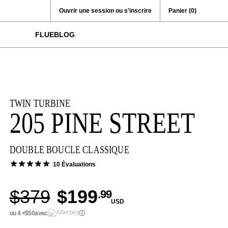
Ouvrir une session ou s'inscrire
Panier
(0)
FLUEBLOG
TWIN TURBINE
205 PINE STREET
DOUBLE BOUCLE CLASSIQUE
10 Èvaluations
$379
$199
.99
USD
ou 4 ×
$50
avec
ⓘ