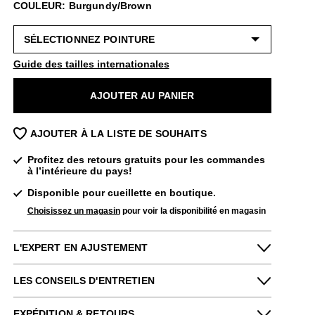
COULEUR: Burgundy/Brown
Guide des tailles internationales
AJOUTER AU PANIER
AJOUTER À LA LISTE DE SOUHAITS
Profitez des retours gratuits pour les commandes
à l’intérieure du pays!
Disponible pour cueillette en boutique.
Choisissez un magasin
pour voir la disponibilité en magasin
L'EXPERT EN AJUSTEMENT
Petit
Grand
LES CONSEILS D'ENTRETIEN
Étroit
Large
Pour me donner longue et belle vie, veuillez
Shawn de notre boutique New York dit :
EXPÉDITION & RETOURS