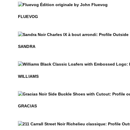
$50
Fluevog
FLUEVOG
$399
Sandra
SANDRA
$379
Williams
WILLIAMS
$399
Gracias
GRACIAS
$399
211 Carrall Street