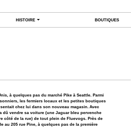
HISTOIRE
BOUTIQUES
miner de plus près
nis, à quelques pas du marché Pike à Seattle. Parmi
onniers, les fermiers locaux et les petites boutiques
e sentait chez lui dans son nouveau magasin. Avec
 a dû vendre sa voiture (une Jaguar bleu pervenche
re côté de la rue) de tout plein de Fluevogs. Près de
e au 205 rue Pine, à quelques pas de la première