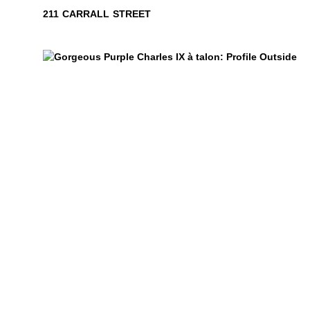
211 CARRALL STREET
.99
$499
$399
Gorgeous