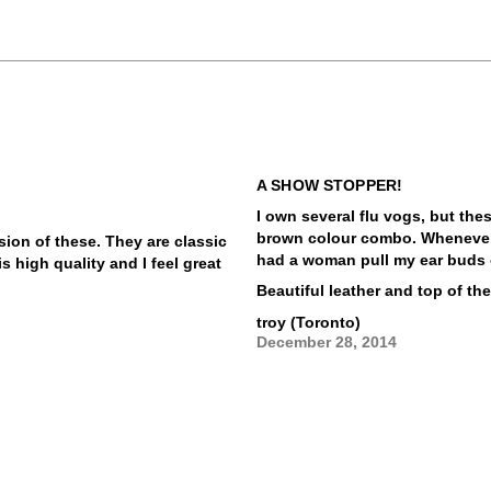
A SHOW STOPPER!
I own several flu vogs, but the
brown colour combo. Whenever I
sion of these. They are classic
had a woman pull my ear buds 
 high quality and I feel great
Beautiful leather and top of the
troy (Toronto)
December 28, 2014