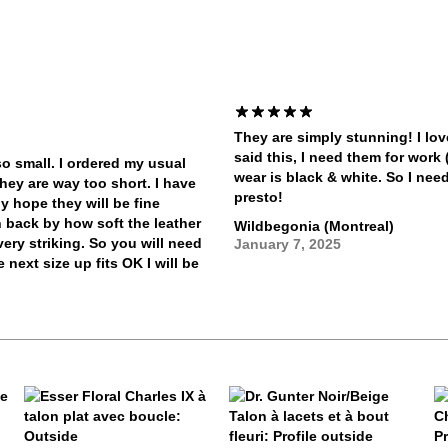
They are simply stunning! I lov
said this, I need them for work 
so small. I ordered my usual
wear is black & white. So I need
they are way too short. I have
presto!
ly hope they will be fine
n back by how soft the leather
Wildbegonia (Montreal)
very striking. So you will need
January 7, 2025
 next size up fits OK I will be