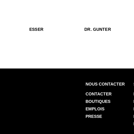
$499
Esser
$519
Dr. Gunter
$59
E
$499
Esser
$499
$519
Esse
Dr.
ESSER
DR. GUNTER
NOUS CONTACTER
CONTACTER
BOUTIQUES
EMPLOIS
PRESSE