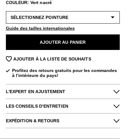
COULEUR: Vert nacré
Guide des tailles internationales
AJOUTER AU PANIER
AJOUTER À LA LISTE DE SOUHAITS
Profitez des retours gratuits pour les commandes
à l’intérieure du pays!
L'EXPERT EN AJUSTEMENT
LES CONSEILS D'ENTRETIEN
Petit
Grand
Pour me donner longue et belle vie, veuillez
EXPÉDITION & RETOURS
Étroit
Large
utiliser ce qui suit
régulièrement
:
Profitez des retours gratuits pour toutes les
Un chausse-pied
Ed de notre boutique Brooklyn dit :
commandes à l’intérieure du Canada.