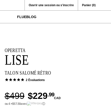
Ouvrir une session ou s'inscrire
Panier
(0)
FLUEBLOG
OPERETTA
LISE
TALON SALOMÉ RÉTRO
2 Èvaluations
$499
$229
.99
CAD
ou 4 ×
$57.50
avec
ⓘ