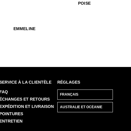
9
mmeline
$569
Poise
POISE
r
 Gunter
$499
Esser
$599
Emmeline
EMMELINE
SERVICE À LA CLIENTÈLE
RÉGLAGES
FAQ
ÉCHANGES ET RETOURS
EXPÉDITION ET LIVRAISON
POINTURES
ENTRETIEN