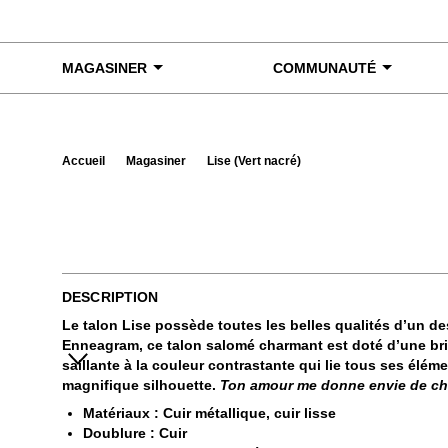
Skip to content
MAGASINER
COMMUNAUTÉ
Accueil
Magasiner
Lise (Vert nacré)
Exa
DESCRIPTION
Le talon Lise possède toutes les belles qualités d’un des
Enneagram, ce talon salomé charmant est doté d’une brid
saillante à la couleur contrastante qui lie tous ses élém
magnifique silhouette.
Ton amour me donne envie de ch
Matériaux : Cuir métallique, cuir lisse
Doublure : Cuir