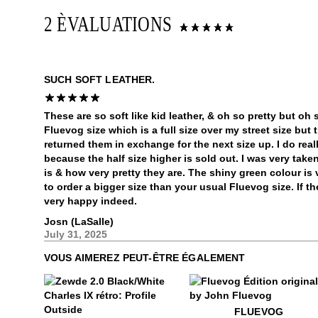
2 ÈVALUATIONS
SUCH SOFT LEATHER.
These are so soft like kid leather, & oh so pretty but oh 
Fluevog size which is a full size over my street size but 
returned them in exchange for the next size up. I do real
because the half size higher is sold out. I was very take
is & how very pretty they are. The shiny green colour is 
to order a bigger size than your usual Fluevog size. If the
very happy indeed.
Josn (LaSalle)
July 31, 2025
VOUS AIMEREZ PEUT-ÊTRE ÉGALEMENT
$60
Fluevog
FLUEVOG