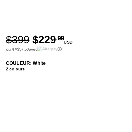
$399
$229
.99
USD
ou 4 ×
$57.50
avec
ⓘ
COULEUR: White
2 colours