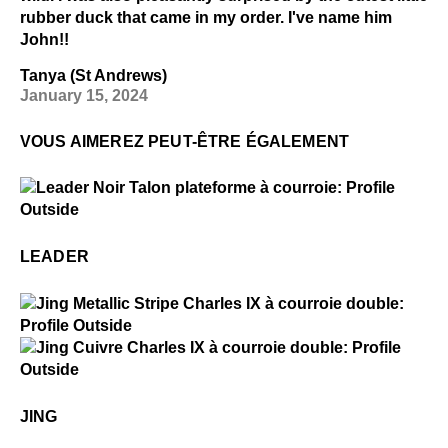
rubber duck that came in my order. I've name him
John!!
Tanya (St Andrews)
January 15, 2024
VOUS AIMEREZ PEUT-ÊTRE ÉGALEMENT
$4
Leader
LEADER
$4
Jing
$4
Jing
JING