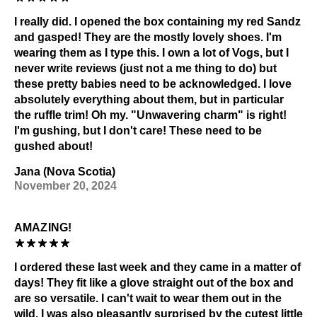
Humidité
I really did. I opened the box containing my red Sandz
Liquides
and gasped! They are the mostly lovely shoes. I'm
Matériaux foncés ou avec beaucoup de motifs
wearing them as I type this. I own a lot of Vogs, but I
Alcool et autres solvants
never write reviews (just not a me thing to do) but
Exposition prolongée aux rayons UV
these pretty babies need to be acknowledged. I love
Consultez notre page
Entretien
pour obtenir des
absolutely everything about them, but in particular
informations générales sur l'entretien.
the ruffle trim! Oh my. "Unwavering charm" is right!
I'm gushing, but I don't care! These need to be
gushed about!
Jana (Nova Scotia)
November 20, 2024
AMAZING!
I ordered these last week and they came in a matter of
days! They fit like a glove straight out of the box and
are so versatile. I can't wait to wear them out in the
wild. I was also pleasantly surprised by the cutest little