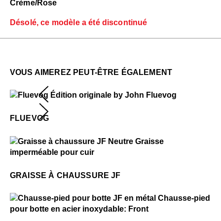
Crème/Rose
Désolé, ce modèle a été discontinué
VOUS AIMEREZ PEUT-ÊTRE ÉGALEMENT
$50
Fluevog
FLUEVOG
$1
Graisse à chaussure JF
GRAISSE À CHAUSSURE JF
$1
Chausse-pied pour botte JF en métal