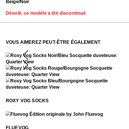
Beige/Noir
Désolé, ce modèle a été discontinué
VOUS AIMEREZ PEUT-ÊTRE ÉGALEMENT
$2
Roxy Vog Socks
$2
Roxy Vog Socks
$2
Roxy Vog Socks
ROXY VOG SOCKS
$50
Fluevog
FLUEVOG