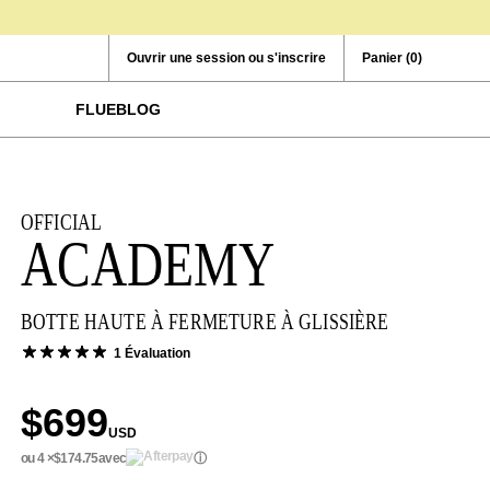
Ouvrir une session ou s'inscrire
Panier
(0)
FLUEBLOG
OFFICIAL
ACADEMY
BOTTE HAUTE À FERMETURE À GLISSIÈRE
1 Évaluation
$699
USD
ou 4 ×
$174.75
avec
ⓘ