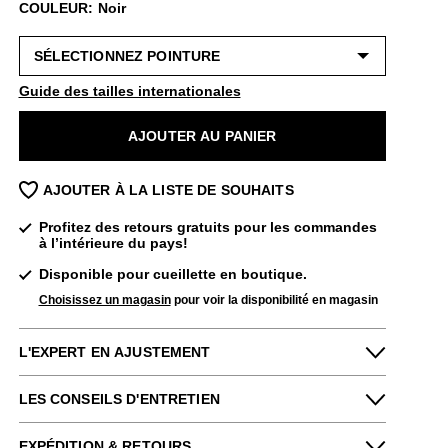
COULEUR: Noir
Guide des tailles internationales
AJOUTER AU PANIER
AJOUTER À LA LISTE DE SOUHAITS
Profitez des retours gratuits pour les commandes
à l’intérieure du pays!
Disponible pour cueillette en boutique.
Choisissez un magasin
pour voir la disponibilité en magasin
L'EXPERT EN AJUSTEMENT
Petit
Grand
LES CONSEILS D'ENTRETIEN
Étroit
Large
Mollet étroit
Mollet large
Pour me donner longue et belle vie, veuillez
EXPÉDITION & RETOURS