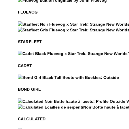
$50
Fluevog
FLUEVOG
Starfleet
Starfleet
STARFLEET
Cadet
CADET
$799
Bond Girl
BOND GIRL
Calculated
Calculated
CALCULATED