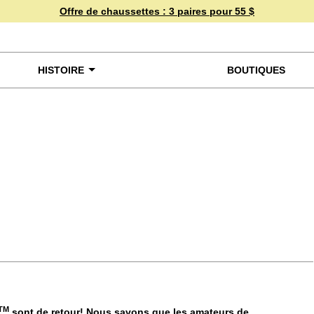
Offre de chaussettes :
3 paires pour 55 $
HISTOIRE
BOUTIQUES
miner de plus près
TM
sont de retour! Nous savons que les amateurs de