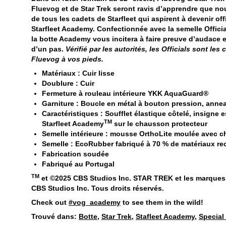
Fluevog et de Star Trek seront ravis d’apprendre que no
de tous les cadets de Starfleet qui aspirent à devenir of
Starfleet Academy. Confectionnée avec la semelle Officia
la botte Academy vous incitera à faire preuve d’audace et
d’un pas.
Vérifié par les autorités, les Officials sont le
Fluevog à vos pieds.
Matériaux : Cuir lisse
Doublure : Cuir
Fermeture à rouleau intérieure YKK AquaGuard®
Garniture : Boucle en métal à bouton pression, annea
Caractéristiques : Soufflet élastique côtelé, insigne 
TM
Starfleet Academy
sur le chausson protecteur
Semelle intérieure : mousse OrthoLite moulée avec c
Semelle : EcoRubber fabriqué à 70 % de matériaux re
Fabrication soudée
Fabriqué au Portugal
TM
et ©2025 CBS Studios Inc. STAR TREK et les marques
CBS Studios Inc. Tous droits réservés.
Check out
#vog_academy
to see them in the wild!
Trouvé dans:
Botte
,
Star Trek
,
Stafleet Academy
,
Special