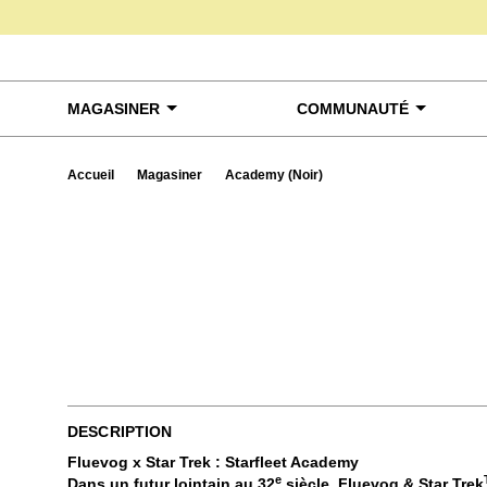
Skip to content
MAGASINER
COMMUNAUTÉ
Accueil
Magasiner
Academy (Noir)
Exa
DESCRIPTION
Fluevog x Star Trek : Starfleet Academy
e
Dans un futur lointain au 32
siècle, Fluevog & Star Trek