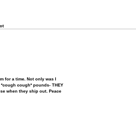
m for a time. Not only was I
and *cough cough* pounds- THEY
se when they ship out. Peace