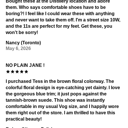
Bought these at the Distillery location and adore
Alcool et autres solvants
them. Who says comfortable shoes have to be
Consultez notre page
Entretien
pour obtenir des
boring?! I feel like I could wear these with anything
informations générales sur l'entretien.
and never want to take them off. I'm a street size 10W,
and the 11s are perfect for my feet. Get these, you
won't be sorry!
Nancy (Toronto)
May 6, 2026
NO PLAIN JANE !
I purchased Tess in the brown floral colorway. The
colorful floral design is eye-catching yet dainty. I love
the gorgeous blue trim; it just pops against the
tannish-brown suede. This shoe was instantly
comfortable in my usual Vog size, and I happily wore
them right out of the store. I am thrilled to have this
practical beauty!