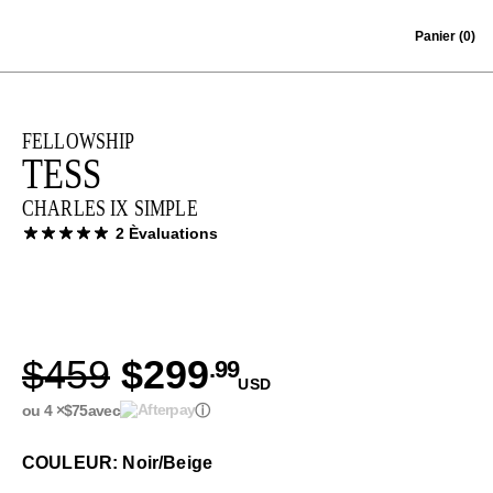
Skip to content
Panier
(0)
FELLOWSHIP
TESS
CHARLES IX SIMPLE
2 Èvaluations
$459
$299
.99
USD
ou 4 ×
$75
avec
ⓘ
COULEUR: Noir/Beige