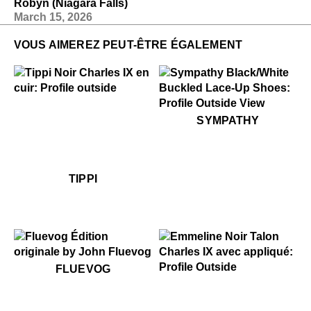
Robyn (Niagara Falls)
March 15, 2026
VOUS AIMEREZ PEUT-ÊTRE ÉGALEMENT
$459
Tippi
$349
Sympathy
SYMPATHY
$459
Tippi
TIPPI
$50
Fluevog
FLUEVOG
$449
Emmeline