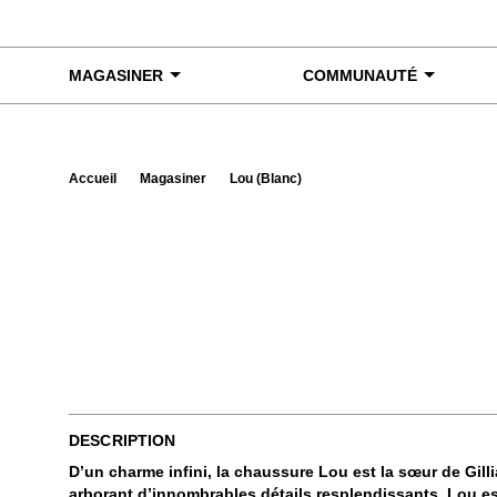
Skip to content
MAGASINER
COMMUNAUTÉ
Accueil
Magasiner
Lou (Blanc)
Exa
DESCRIPTION
D’un charme infini, la chaussure Lou est la sœur de Gilli
arborant d’innombrables détails resplendissants. Lou est