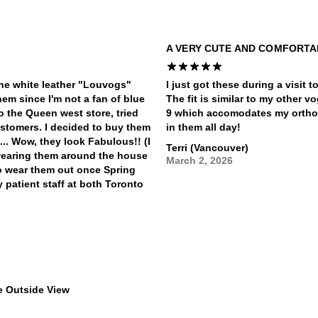
A VERY CUTE AND COMFORTA
 the white leather "Louvogs"
I just got these during a visit 
hem since I'm not a fan of blue
The fit is similar to my other vo
o the Queen west store, tried
9 which accomodates my orthoti
stomers. I decided to buy them
in them all day!
... Wow, they look Fabulous!! (I
Terri (Vancouver)
 wearing them around the house
March 2, 2026
 to wear them out once Spring
 patient staff at both Toronto
$349