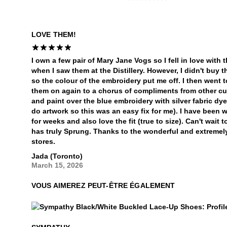
LOVE THEM!
I own a few pair of Mary Jane Vogs so I fell in love with
when I saw them at the Distillery. However, I didn't buy t
so the colour of the embroidery put me off. I then went t
them on again to a chorus of compliments from other cu
and paint over the blue embroidery with silver fabric dye
do artwork so this was an easy fix for me). I have been
for weeks and also love the fit (true to size). Can't wait
has truly Sprung. Thanks to the wonderful and extremely
stores.
Jada (Toronto)
March 15, 2026
VOUS AIMEREZ PEUT-ÊTRE ÉGALEMENT
Sympathy