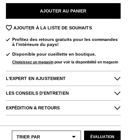
AJOUTER AU PANIER
AJOUTER À LA LISTE DE SOUHAITS
Profitez des retours gratuits pour les commandes
à l’intérieure du pays!
Disponible pour cueillette en boutique.
Choisissez un magasin
pour voir la disponibilité en magasin
L'EXPERT EN AJUSTEMENT
Petit
Grand
LES CONSEILS D'ENTRETIEN
Étroit
Large
Pour me donner longue et belle vie, veuillez
Amrit de notre boutique Brooklyn dit :
EXPÉDITION & RETOURS
utiliser ce qui suit
régulièrement
:
Ce modèle taille normalement, mais il est
Profitez des retours gratuits pour toutes les
Un chausse-pied
légèrement large. Si vous chaussez une
commandes aux États-Unis.
demi-pointure et avez les orteils courts,
Soins particuliers:
choisissez la pointure inférieure. Si vous
Veuillez noter que les articles en solde et en
ÉVALUATION
Comme vos êtres chers, cet article
chaussez une demi-pointure et avez les