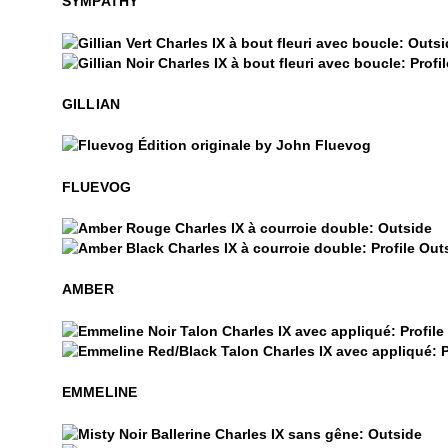
SYMPATHY
Gillian
Gillian
GILLIAN
$50
Fluevog
FLUEVOG
$4
Amber
Amber
AMBER
Emmeline
Emmeline
EMMELINE
$22