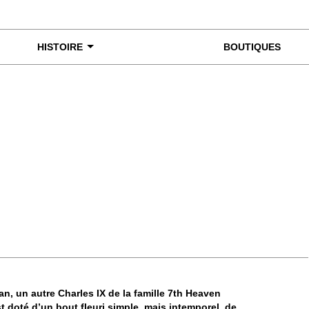
HISTOIRE
BOUTIQUES
miner de plus près
an, un autre Charles IX de la famille 7th Heaven
 doté d’un bout fleuri simple, mais intemporel, de