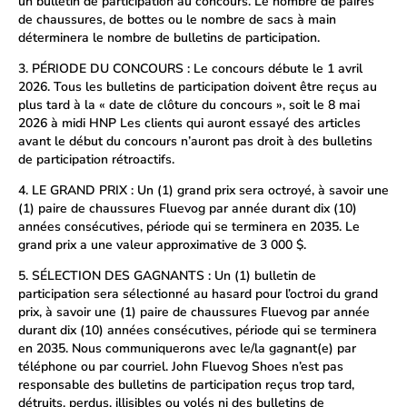
un bulletin de participation au concours. Le nombre de paires
de chaussures, de bottes ou le nombre de sacs à main
déterminera le nombre de bulletins de participation.
3. PÉRIODE DU CONCOURS : Le concours débute le 1 avril
2026. Tous les bulletins de participation doivent être reçus au
plus tard à la « date de clôture du concours », soit le 8 mai
2026 à midi HNP Les clients qui auront essayé des articles
avant le début du concours n’auront pas droit à des bulletins
de participation rétroactifs.
4. LE GRAND PRIX : Un (1) grand prix sera octroyé, à savoir une
(1) paire de chaussures Fluevog par année durant dix (10)
années consécutives, période qui se terminera en 2035. Le
grand prix a une valeur approximative de 3 000 $.
5. SÉLECTION DES GAGNANTS : Un (1) bulletin de
participation sera sélectionné au hasard pour l’octroi du grand
prix, à savoir une (1) paire de chaussures Fluevog par année
durant dix (10) années consécutives, période qui se terminera
en 2035. Nous communiquerons avec le/la gagnant(e) par
téléphone ou par courriel. John Fluevog Shoes n’est pas
responsable des bulletins de participation reçus trop tard,
détruits, perdus, illisibles ou volés ni des bulletins de