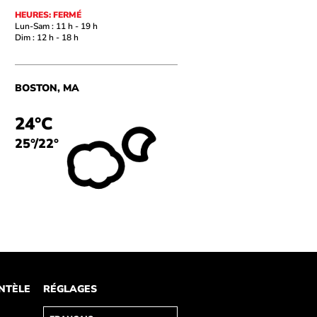
HEURES: FERMÉ
Lun-Sam : 11 h - 19 h
Dim : 12 h - 18 h
BOSTON, MA
24°C
25°
/
22°
ENTÈLE
RÉGLAGES