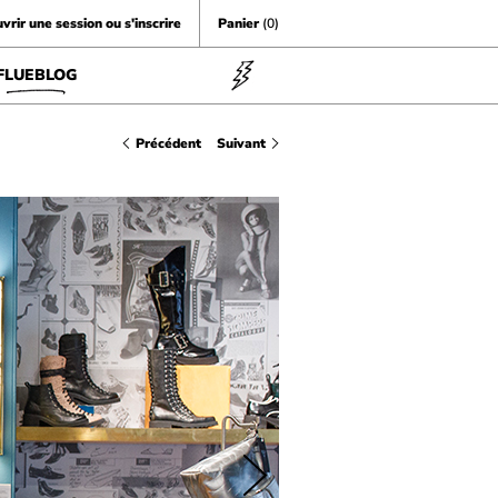
vrir une session ou s'inscrire
Panier
(0)
FLUEBLOG
Précédent
Suivant