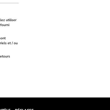
ez utiliser
 fourni
sont
iels et / ou
retours