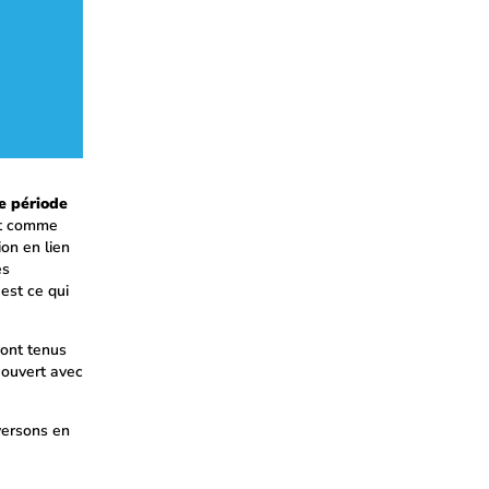
e période
out comme
on en lien
es
est ce qui
ront tenus
ouvert avec
versons en