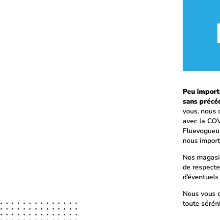
Peu importe
sans précé
vous, nous 
avec la COV
Fluevogueur
nous import
Nos magasin
de respecte
d’éventuels 
Nous vous o
toute sérén