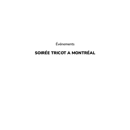
HISTOIRE DE CHAUSSURE DE JOHN
COMMUNIQUÉS DE PRESSE
Événements
SOIRÉE TRICOT A MONTRÉAL