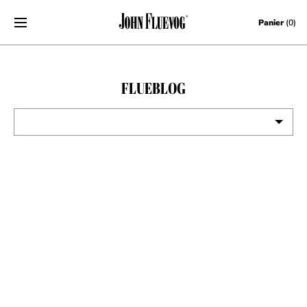
Skip to content
Panier
(0)
FLUEBLOG
VOIR TOUT
ÉVÉNEMENTS
CONCOURS
LES NOUVELLES FLUEVOG
BOURSE POUR ARTISTES
COMMENT EST-CE FABRIQUÉ