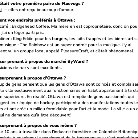
était votre première paire de Fluevogs ?
i
— elles ont reçu beaucoup d’amour.
ont vos endroits préférés à Ottawa :
 café : Bridgehead Coffee. Ma mère en est copropriétaire, donc on pour
 j’ai un léger parti pris.
dîner : King Eddie pour les burgers, les laits frappés et les bières artis
 musique : The Rainbow est un super endroit pour la musique. J’y ai
nt vu un groupe local appelé PleasureCraft, et c’était phénoménal.
 sur prenant à propos du marché ByWard ?
iciens de rue y sont excellents.
 surprenant à propos d’Ottawa ?
p de gens pensent que les gens d’Ottawa sont coincés et complaisa
 la ville exclusivement aux fonctionnaires en habit appartenant à la cl
 supérieure. En réalité, Ottawa est remplie de gens passionnés qui
gent leur équipe de hockey, participent à des manifestations toutes l
 et ont créé un milieu formidable pour l’art et la mode. La ville a un 
qui ne demande qu’à être découvert!
 surprenant à propos de vous même ?
sé 10 ans à travailler dans l’industrie forestière en Colombie Britanniqu
torisée à enseigner le maniement de la tronçonneuse (c’est probable