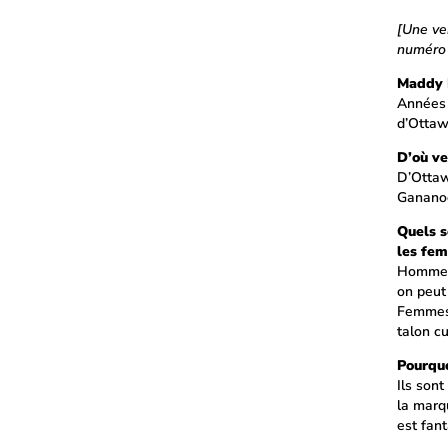
[Une ver
numéro 
Maddy F
Années 
d’Ottawa
D’où ve
D’Ottaw
Gananoq
Quels s
les fe
Hommes
on peut 
Femmes
talon cu
Pourquo
Ils son
la marq
est fan