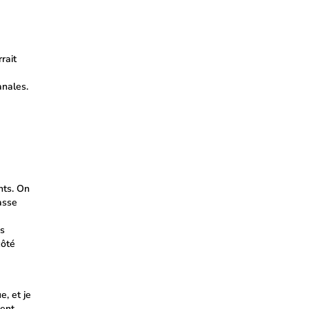
rait
anales.
nts. On
asse
es
côté
e, et je
ment