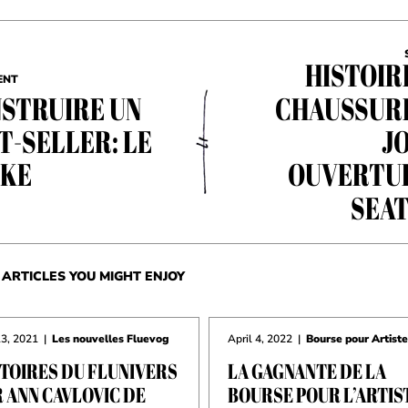
HISTOIR
ENT
STRUIRE UN
CHAUSSUR
T-SELLER: LE
JO
AKE
OUVERTU
SEA
ARTICLES YOU MIGHT ENJOY
13, 2021
|
Les nouvelles Fluevog
April 4, 2022
|
Bourse pour Artist
STOIRES DU FLUNIVERS
LA GAGNANTE DE LA
 ANN CAVLOVIC DE
BOURSE POUR L’ARTIS