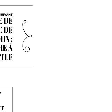
SUIVANT
E DE
E DE
HN :
RE À
TTLE
es
TE