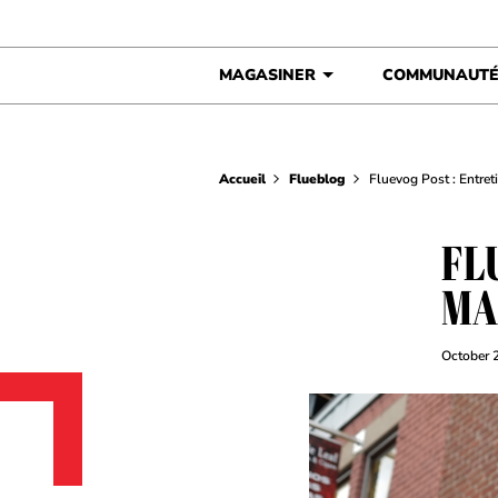
Skip to content
MAGASINER
COMMUNAUT
Accueil
Flueblog
Fluevog Post : Entre
FL
MA
October 