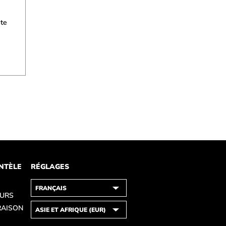
ste
ENTÈLE
RÉGLAGES
OURS
RAISON