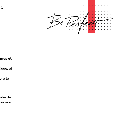
 le
.
mmes et
ique, et
ore le
ndie de
on moi,