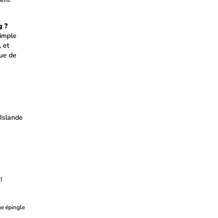
g ?
simple
 et
que de
 Islande
!
ne épingle