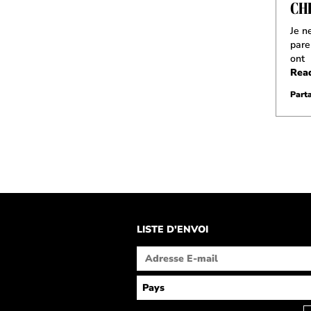
CH
Je n
pare
ont
Rea
Parta
LISTE D'ENVOI