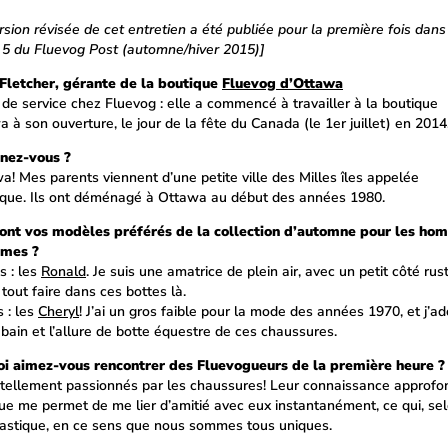
sion révisée de cet entretien a été publiée pour la première fois dans
5 du Fluevog Post (automne/hiver 2015)]
letcher, gérante de la boutique
Fluevog d’Ottawa
de service chez Fluevog : elle a commencé à travailler à la boutique
 à son ouverture, le jour de la fête du Canada (le 1er juillet) en 2014
nez-vous ?
a! Mes parents viennent d’une petite ville des Milles îles appelée
ue. Ils ont déménagé à Ottawa au début des années 1980.
ont vos modèles préférés de la collection d’automne pour les ho
mmes ?
 : les
Ronald
. Je suis une amatrice de plein air, avec un petit côté rust
tout faire dans ces bottes là.
 : les
Cheryl
! J’ai un gros faible pour la mode des années 1970, et j’ad
bain et l’allure de botte équestre de ces chaussures.
i aimez-vous rencontrer des Fluevogueurs de la première heure ?
t tellement passionnés par les chaussures! Leur connaissance approfo
ue me permet de me lier d’amitié avec eux instantanément, ce qui, sel
tastique, en ce sens que nous sommes tous uniques.