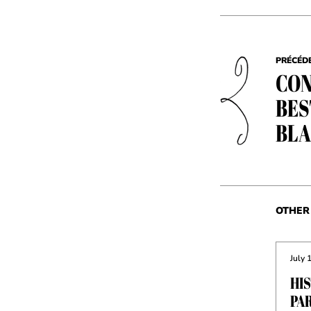
PRÉCÉD
CON
BES
BL
OTHER 
July 
HI
PAR