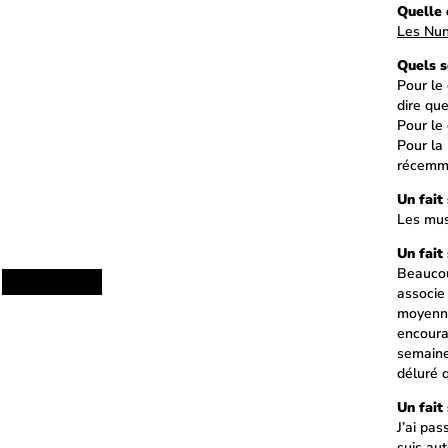
Quelle 
Les Nun
Quels s
Pour le
dire que
Pour le 
Pour la
récemme
Un fait
Les mus
Un fait
Beaucou
associe
moyenne
encoura
semaines
déluré 
Un fait
J’ai pas
suis au