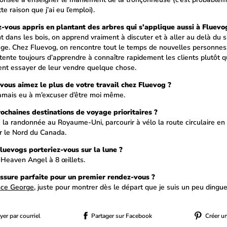
te raison que j’ai eu l’emploi).
-vous appris en plantant des arbres qui s’applique aussi à Fluevo
t dans les bois, on apprend vraiment à discuter et à aller au delà du 
ge. Chez Fluevog, on rencontre tout le temps de nouvelles personnes,
 tente toujours d’apprendre à connaître rapidement les clients plutôt 
nt essayer de leur vendre quelque chose.
vous aimez le plus de votre travail chez Fluevog ?
 jamais eu à m’excuser d’être moi même.
rochaines destinations de voyage prioritaires ?
e la randonnée au Royaume-Uni, parcourir à vélo la route circulaire en
er le Nord du Canada.
luevogs porteriez-vous sur la lune ?
 Heaven Angel à 8 œillets.
ssure parfaite pour un premier rendez-vous ?
nce George
, juste pour montrer dès le départ que je suis un peu dingue
er par courriel
Partager sur Facebook
Créer u