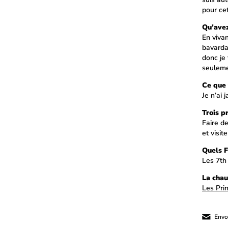
pour cet
Qu’avez
En vivan
bavarda
donc je
seuleme
Ce que 
Je n’ai
Trois p
Faire d
et visit
Quels F
Les 7th
La chau
Les Pri
Envoy