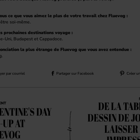
ous ce que vous aimez le plus de votre travail chez Fluevog :
 être soi-même.
is prochaines destinations voyage :
-Uni, Budapest et Cappadoce.
onciation la plus étrange de Fluevog que vous avez entendue :
g.
er par courriel
Partager sur Facebook
Créer u
DE LA TAB
ENT
ENTINE'S DAY
DESSIN DE JO
-UP AT
LAISSER
EVOG