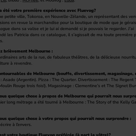
:
Lili
, Biblio :
McPhee
, et Modvog :
Edda
.
a été votre première expérience avec Fluevog?
e petite ville, Tokoroa, en Nouvelle-Zélande, un représentant des ven
sions en revue la marchandise pour la boutique de mode que je gérais.
ogue dans sa valise et je lui ai demandé si je pouvais le regarder. J’ai
é les Patricia dans ce catalogue, il s’agissait de ma toute première p
s.
z brièvement Melbourne :
rdinaires arts de la rue, de fabuleux théâtres, de la délicieuse nourrit
lture à revendre.
ontournables de Melbourne (bouffe, divertissement, magasinage, e
: Asado (Argentin). Pizza : The Quarter. Divertissement : The Regent
 Moulin Rouge trois fois!). Magasinage : Clementine’s et The Signet Bu
ous quelque chose à propos de Melbourne qui pourrait nous surpre
ier long métrage a été tourné à Melbourne : The Story of the Kelly G
ous quelque chose à votre propos qui pourrait nous surprendre :
écrire à l’envers.
est votre boutique Fluevog préférée (à part la vôtre)?