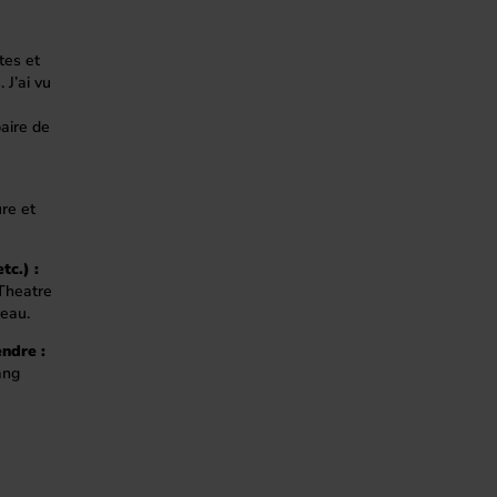
tes et
 J’ai vu
aire de
ure et
tc.) :
 Theatre
reau.
ndre :
ang