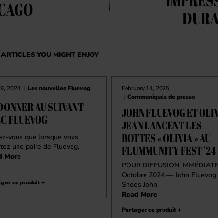
IMPRES
CAGO
DURA
ARTICLES YOU MIGHT ENJOY
29, 2020
|
Les nouvelles Fluevog
February 14, 2025
|
Communiqués de presse
DONNER AU SUIVANT
JOHN FLUEVOG ET OLI
EC FLUEVOG
JEAN LANCENT LES
BOTTES « OLIVIA » AU
ez-vous que lorsque vous
tez une paire de Fluevog,
FLUMMUNITY FEST ’24
d More
POUR DIFFUSION IMMÉDIAT
Octobre 2024 — John Fluevog
ger ce produit +
Shoes John
Read More
Partager ce produit +