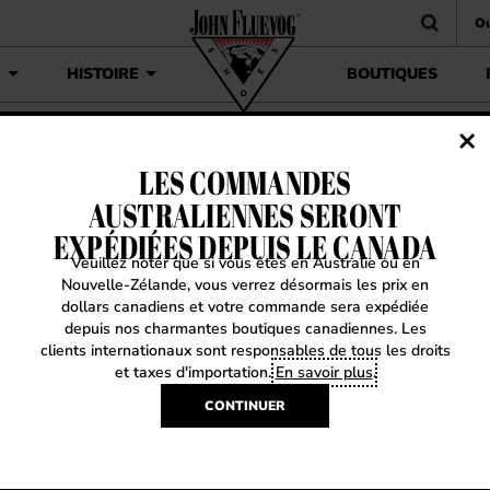
Ou
É
HISTOIRE
BOUTIQUES
LES COMMANDES
tien avec Meagan à Melbourne
AUSTRALIENNES SERONT
UEVOG POST : ENTRETIEN A
EXPÉDIÉES DEPUIS LE CANADA
Veuillez noter que si vous êtes en Australie ou en
AGAN À MELBOURNE
Nouvelle-Zélande, vous verrez désormais les prix en
dollars canadiens et votre commande sera expédiée
depuis nos charmantes boutiques canadiennes. Les
clients internationaux sont responsables de tous les droits
16, 2024
|
Les nouvelles Fluevog
et taxes d'importation.
En savoir plus
.
CONTINUER