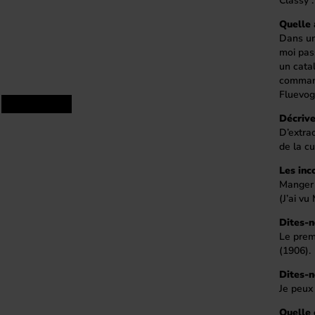
Classy 
Quelle 
Dans un
moi pas
un catal
command
Fluevog
Décrive
D’extrao
de la cu
Les inc
Manger 
(J’ai vu
Dites-n
Le prem
(1906).
Dites-n
Je peux 
Quelle 