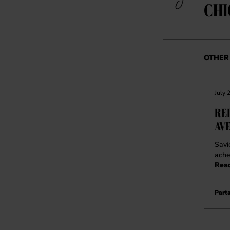
CHI
OTHER 
July 
RE
AV
Savi
ache
Rea
Parta