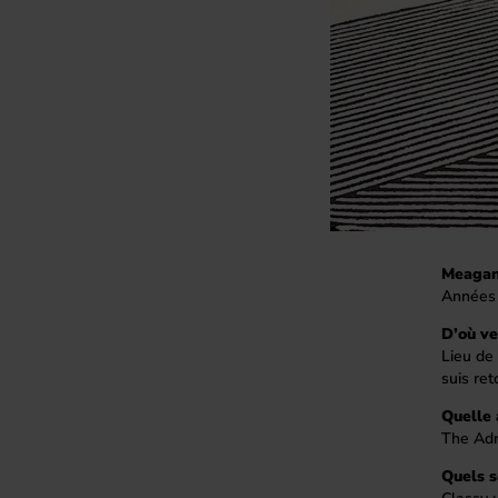
Meagan
Années 
D’où v
Lieu de 
suis re
Quelle 
The Adri
Quels s