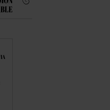
SION
BLE
VIA
E